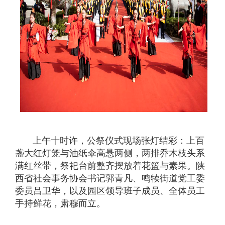
上午十时许，公祭仪式现场张灯结彩：上百
盏大红灯笼与油纸伞高悬两侧，两排乔木枝头系
满红丝带，祭祀台前整齐摆放着花篮与素果。陕
西省社会事务协会书记郭青凡、鸣犊街道党工委
委员吕卫华，以及园区领导班子成员、全体员工
手持鲜花，肃穆而立。