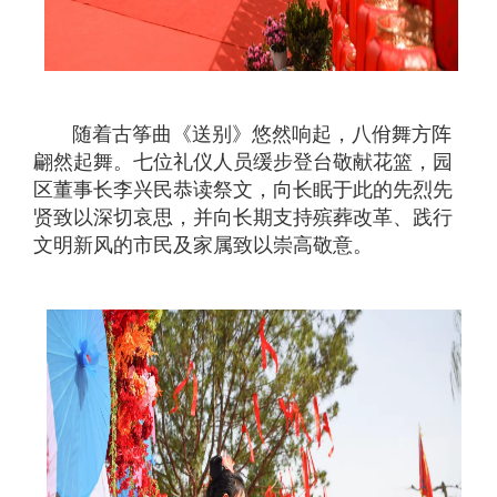
随着古筝曲《送别》悠然响起，八佾舞方阵
翩然起舞。七位礼仪人员缓步登台敬献花篮，园
区董事长李兴民恭读祭文，向长眠于此的先烈先
贤致以深切哀思，并向长期支持殡葬改革、践行
文明新风的市民及家属致以崇高敬意。