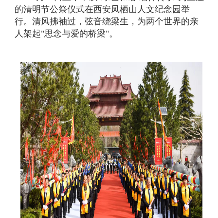
的清明节公祭仪式在西安凤栖山人文纪念园举
行。清风拂袖过，弦音绕梁生，为两个世界的亲
人架起"思念与爱的桥梁"。