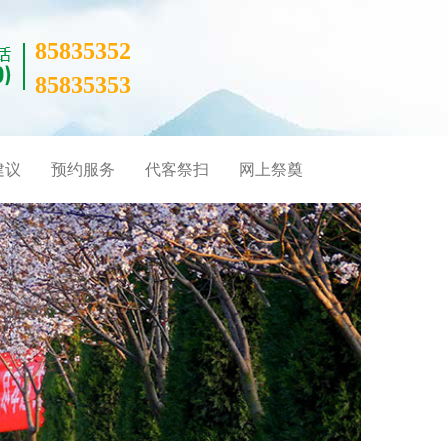
85835352
85835353
建议
预约服务
代客祭扫
网上祭奠